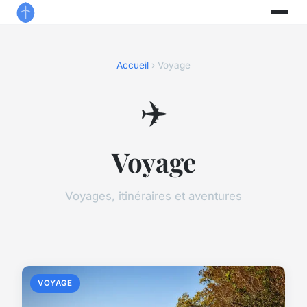
Accueil
› Voyage
✈️
Voyage
Voyages, itinéraires et aventures
VOYAGE